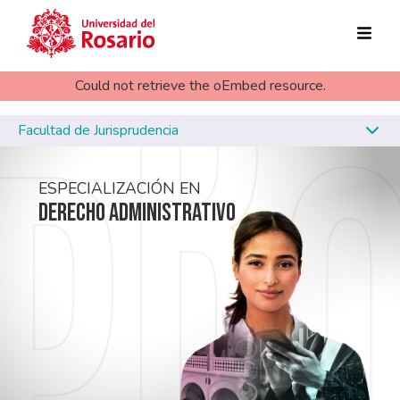
error
Skip to main content
Could not retrieve the oEmbed resource.
Facultad de Jurisprudencia
ESPECIALIZACIÓN EN
DERECHO ADMINISTRATIVO