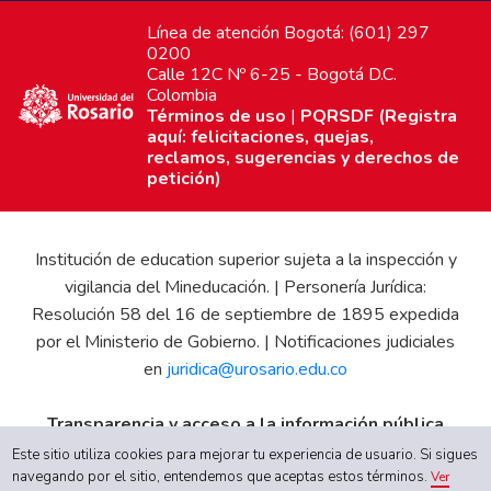
Línea de atención Bogotá: (601) 297
0200
Calle 12C Nº 6-25 - Bogotá D.C.
Colombia
Términos de uso
|
PQRSDF (Registra
aquí: felicitaciones, quejas,
reclamos, sugerencias y derechos de
petición)
Institución de education superior sujeta a la inspección y
vigilancia del Mineducación. | Personería Jurídica:
Resolución 58 del 16 de septiembre de 1895 expedida
por el Ministerio de Gobierno. | Notificaciones judiciales
en
juridica@urosario.edu.co
Transparencia y acceso a la información pública
Gobierno Universitario
|
Proyecto Educativo Institucional
Este sitio utiliza cookies para mejorar tu experiencia de usuario. Si sigues
navegando por el sitio, entendemos que aceptas estos términos.
|
Informe de Gestión
|
Boletín Estadístico
|
Régimen
Ver