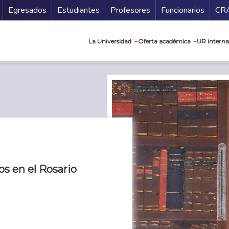
Secundario
Gu
Egresados
Estudiantes
Profesores
Funcionarios
CR
Navegación prin
La Universidad
Oferta académica
UR interna
s en el Rosario