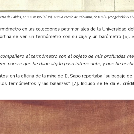
tro de Caldas, en su
Ensayo
(1819). Usa la escala de Réaumur, de 0 a 80 (congelación y ebu
mómetro en las colecciones patrimoniales de la Universidad del
cortina se ven un termómetro con su caja y un barómetro
[5]
. 
compañero el termómetro son el objeto de mis profundas medi
 me parece que he dado algún paso interesante, y que he hec
tos: en la oficina de la mina de El Sapo reportaba “su bagaje de 2
 los termómetros y las balanzas”
[7]
. Incluso se le da el cré