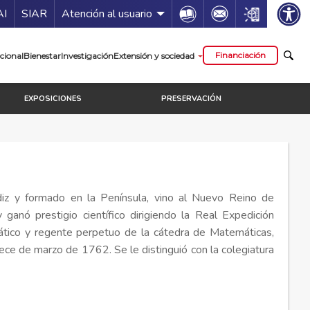
ía de servicios
Icon
Icon
Icon
AI
SIAR
Atención al usuario
cipal
Financiación
cional
Bienestar
Investigación
Extensión y sociedad
EXPOSICIONES
PRESERVACIÓN
iz y formado en la Península, vino al Nuevo Reino de
anó prestigio científico dirigiendo la Real Expedición
ático y regente perpetuo de la cátedra de Matemáticas,
rece de marzo de 1762. Se le distinguió con la colegiatura