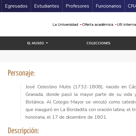
Secundario
Gu
Egresados
Estudiantes
Profesores
Funcionarios
CR
Navegación prin
La Universidad
Oferta académica
UR interna
EL MUSEO
COLECCIONES
Personaje:
José Celestino Mutis (1732-1808), nacido en Cád
Granada, donde pasó la mayor parte de su vida y g
Botánica. Al Colegio Mayor se vinculó como catedr
que inauguró en La Bordadita con oración latina, el t
honoraria, el 17 de diciembre de 1801.
Descripción: