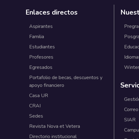
Enlaces directos
Nuest
Aspirantes
Pregr
Familia
Posgr
Estudiantes
Educac
Profesores
Idioma
Egresados
Winter
Portafolio de becas, descuentos y
Servi
apoyo financiero
Casa UR
Gestió
CRAI
Correo
Sedes
SIAR
Revista Nova et Vetera
Campus
Directorio institucional