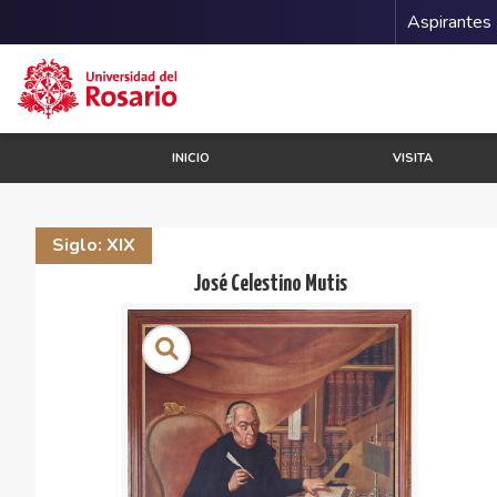
Menu 
Aspirantes
Pasar al contenido principal
INICIO
VISITA
Siglo: XIX
José Celestino Mutis