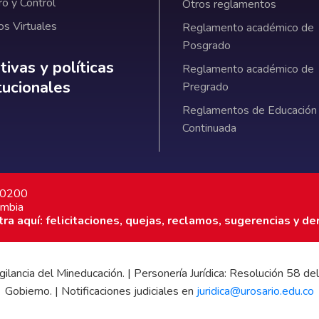
ro y Control
Otros reglamentos
os Virtuales
Reglamento académico de
Posgrado
ativas y políticas institucionales
ivas y políticas
Reglamento académico de
itucionales
Pregrado
Reglamentos de Educación
Continuada
7 0200
ombia
a aquí: felicitaciones, quejas, reclamos, sugerencias y de
 vigilancia del Mineducación. | Personería Jurídica: Resolución 58
Gobierno. | Notificaciones judiciales en
juridica@urosario.edu.co