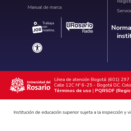
Regist
Manual de marca
Servici
Trabaja
Norm
Normat
con
nosotros.
inst
Línea de atención Bogotá: (601) 29
Calle 12C Nº 6-25 - Bogotá D.C. Col
Términos de uso
|
PQRSDF (Registr
Institución de educación superior sujeta a la inspección y