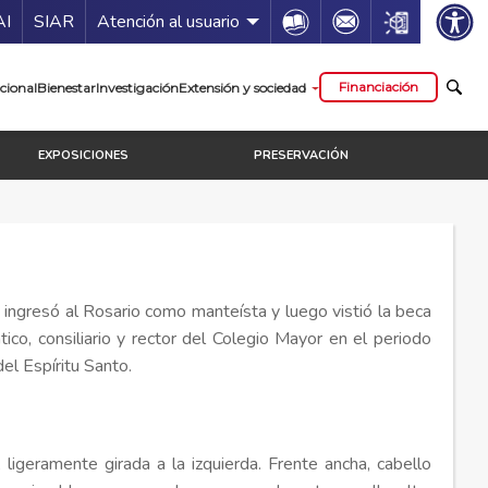
ía de servicios
Icon
Icon
Icon
AI
SIAR
Atención al usuario
cipal
Financiación
cional
Bienestar
Investigación
Extensión y sociedad
EXPOSICIONES
PRESERVACIÓN
ingresó al Rosario como manteísta y luego vistió la beca
o, consiliario y rector del Colegio Mayor en el periodo
el Espíritu Santo.
 ligeramente girada a la izquierda. Frente ancha, cabello