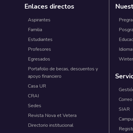
Enlaces directos
Nuest
Aspirantes
Pregr
Familia
Posgr
Estudiantes
Educac
Profesores
Idioma
Egresados
Winter
Portafolio de becas, descuentos y
Servi
apoyo financiero
Casa UR
Gestió
CRAI
Correo
Sedes
SIAR
Revista Nova et Vetera
Campus
Directorio institucional
Regist