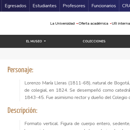
Secundario
Gu
Egresados
Estudiantes
Profesores
Funcionarios
CR
Navegación prin
La Universidad
Oferta académica
UR interna
EL MUSEO
COLECCIONES
Personaje:
Lorenzo María Lleras (1811-68), natural de Bogotá, 
de colegial, en 1824. Se desempeñó como catedrátic
1843-45. Fue asimismo rector y dueño del Colegio d
Descripción:
Formato vertical. Figura de cuerpo entero, sedente,