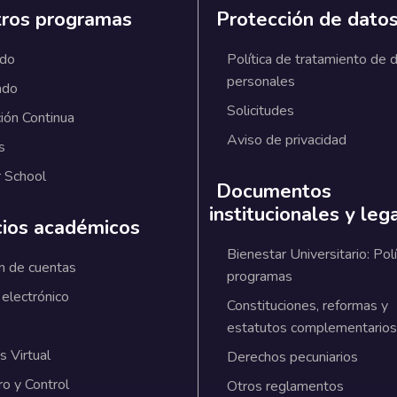
ros programas
Protección de dato
ado
Política de tratamiento de 
personales
ado
Solicitudes
ión Continua
Aviso de privacidad
s
 School
Documentos
institucionales y leg
cios académicos
Bienestar Universitario: Polí
n de cuentas
programas
 electrónico
Constituciones, reformas y
estatutos complementarios
 Virtual
Derechos pecuniarios
ro y Control
Otros reglamentos