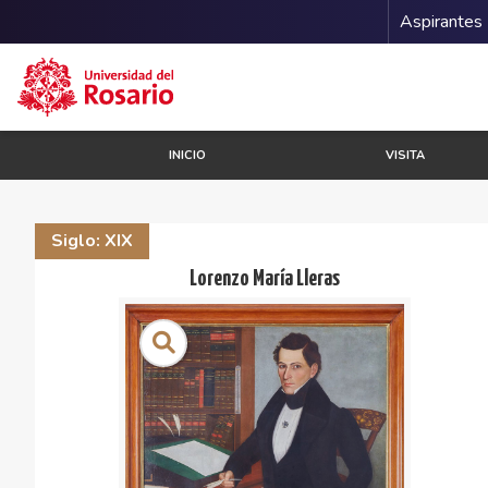
Menu 
Aspirantes
Pasar al contenido principal
INICIO
VISITA
Siglo: XIX
Lorenzo María Lleras