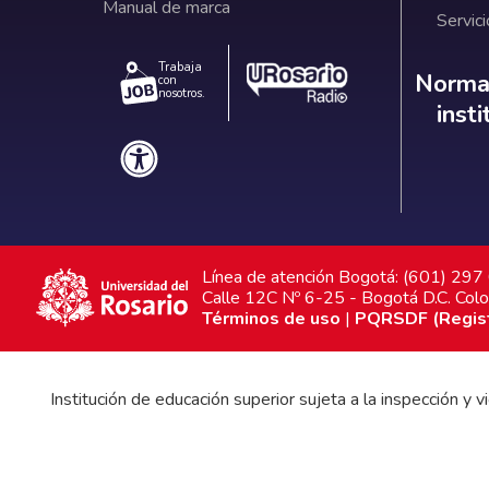
Manual de marca
Servici
Trabaja
Norm
Normat
con
nosotros.
inst
Línea de atención Bogotá: (601) 29
Calle 12C Nº 6-25 - Bogotá D.C. Col
Términos de uso
|
PQRSDF (Registr
Institución de educación superior sujeta a la inspección y