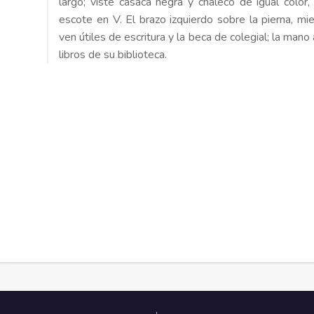
largo; viste casaca negra y chaleco de igual color,
escote en V. El brazo izquierdo sobre la pierna, mi
ven útiles de escritura y la beca de colegial; la mano
libros de su biblioteca.