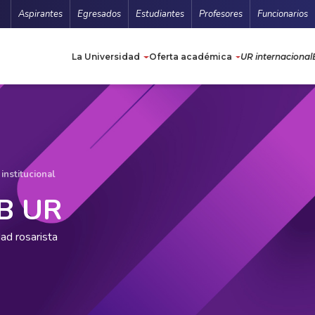
Menu Secundario
Aspirantes
Egresados
Estudiantes
Profesores
Funcionarios
Navegación principa
La Universidad
Oferta académica
UR internacional
institucional
B UR
ad rosarista