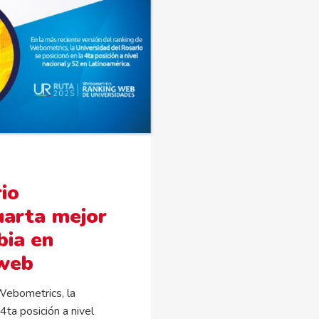
io
uarta mejor
bia en
 web
 Webometrics, la
4ta posición a nivel