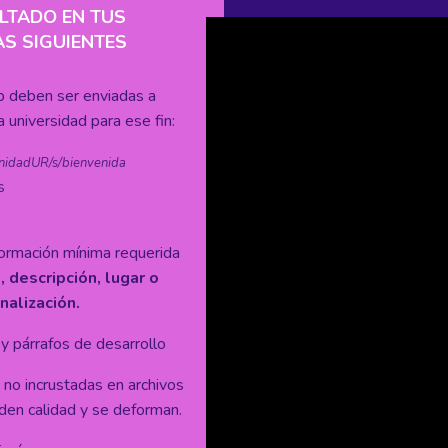
LTADO EN TUS
AS SIGUIENTES
 deben ser enviadas a
 universidad para ese fin:
unidadUR/s/bienvenida
s
nformación mínima requerida
 descripción, lugar o
nalización.
lo y párrafos de desarrollo
no incrustadas en archivos
en calidad y se deforman.