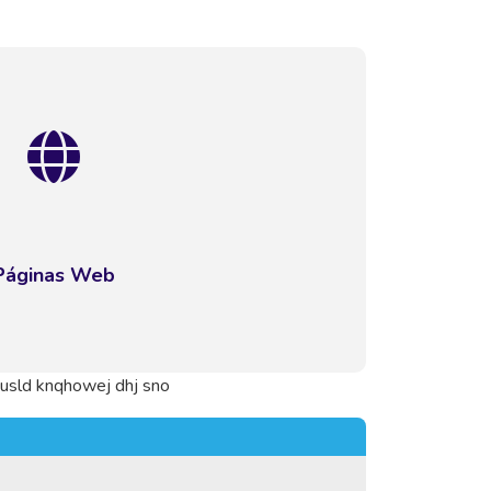
Páginas Web
ausld knqhowej dhj sno