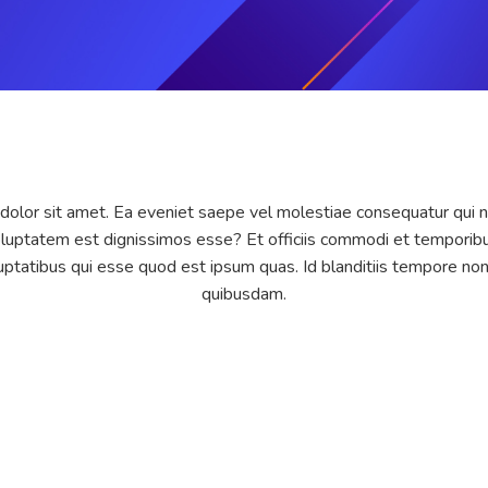
olor sit amet. Ea eveniet saepe vel molestiae consequatur qui null
voluptatem est dignissimos esse? Et officiis commodi et temporib
ptatibus qui esse quod est ipsum quas. Id blanditiis tempore no
quibusdam.