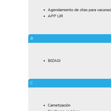
Agendamiento de citas para vacunac
APP UR
B
BIZAGI
C
Carnetización