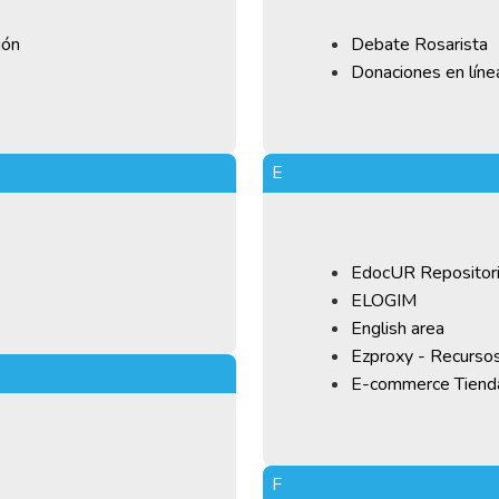
ión
Debate Rosarista
Donaciones en líne
E
EdocUR Repositorio
ELOGIM
English area
Ezproxy - Recursos
E-commerce Tienda
F