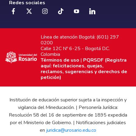
Redes sociales
Línea de atención Bogotá: (601) 297
0200
Calle 12C Nº 6-25 - Bogotá D.C.
Colombia
Términos de uso
|
PQRSDF (Registra
aquí: felicitaciones, quejas,
reclamos, sugerencias y derechos de
petición)
Institución de educación superior sujeta a la inspección y
vigilancia del Mineducación. | Personería Jurídica:
Resolución 58 del 16 de septiembre de 1895 expedida
por el Ministerio de Gobierno. | Notificaciones judiciales
en
juridica@urosario.edu.co