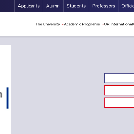
Menu Secundario
Applicants
Alumni
Students
Professors
Offici
Navegación princip
The University
Academic Programs
UR international