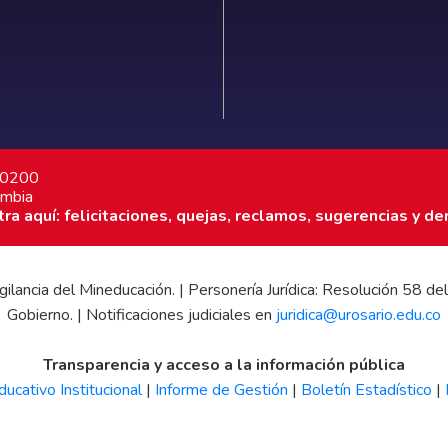
7 0200
ombia
a aquí: felicitaciones, quejas, reclamos, sugerencias y de
 vigilancia del Mineducación. | Personería Jurídica: Resolución 58
Gobierno. | Notificaciones judiciales en
juridica@urosario.edu.co
Transparencia y acceso a la información pública
ucativo Institucional
|
Informe de Gestión
|
Boletín Estadístico
|