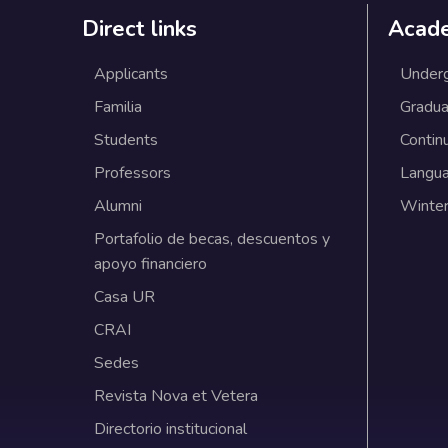
Direct links
Acad
Applicants
Under
Familia
Gradua
Students
Contin
Professors
Langu
Alumni
Winter
Portafolio de becas, descuentos y
apoyo financiero
Casa UR
CRAI
Sedes
Revista Nova et Vetera
Directorio institucional