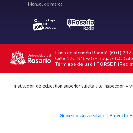
Manual de marca
Trabaja
con
nosotros.
Línea de atención Bogotá: (601) 29
Calle 12C Nº 6-25 - Bogotá D.C. Col
Términos de uso
|
PQRSDF (Registr
Institución de education superior sujeta a la inspección y
Gobierno Universitario
|
Proyecto Ed