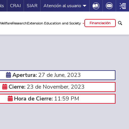
Guía de servicios
Icon
Icon
Icon
als
CRAI
SIAR
Atención al usuario
al
Financiación
Wellfare
Research
Extension Education and Society
27 de June, 2023
Apertura:
23 de November, 2023
Cierre:
11:59 PM
Hora de Cierre: