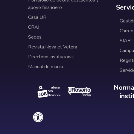
Servi
apoyo financiero
Casa UR
Gestió
CRAI
Correo
Sedes
SIAR
Revista Nova et Vetera
Campus
Directorio institucional
Regist
Manual de marca
Servici
Norm
Normat
Trabaja
con
inst
nosotros.