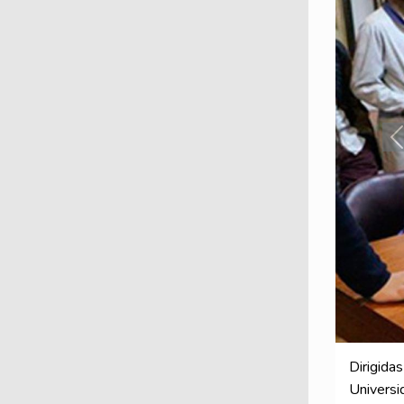
P
Dirigida
Universi