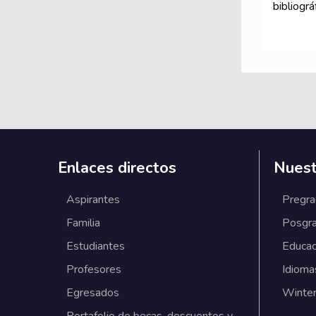
bibliográ
Enlaces directos
Nuest
Aspirantes
Pregr
Familia
Posgr
Estudiantes
Educac
Profesores
Idioma
Egresados
Winter
Portafolio de becas, descuentos y