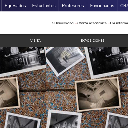
Secundario
Gu
Egresados
Estudiantes
Profesores
Funcionarios
CR
Navegación prin
La Universidad
Oferta académica
UR interna
VISITA
EXPOSICIONES