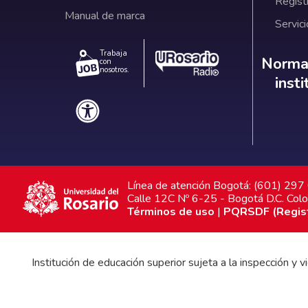
Regist
Manual de marca
Servici
Trabaja
Norm
Normat
con
nosotros.
inst
Línea de atención Bogotá: (601) 29
Calle 12C Nº 6-25 - Bogotá D.C. Col
Términos de uso
|
PQRSDF (Registr
Institución de educación superior sujeta a la inspección y