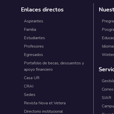
Enlaces directos
Nuest
Aspirantes
Pregr
Familia
Posgr
Estudiantes
Educac
Profesores
Idioma
Egresados
Winter
Portafolio de becas, descuentos y
Servi
apoyo financiero
Casa UR
Gestió
CRAI
Correo
Sedes
SIAR
Revista Nova et Vetera
Campus
Directorio institucional