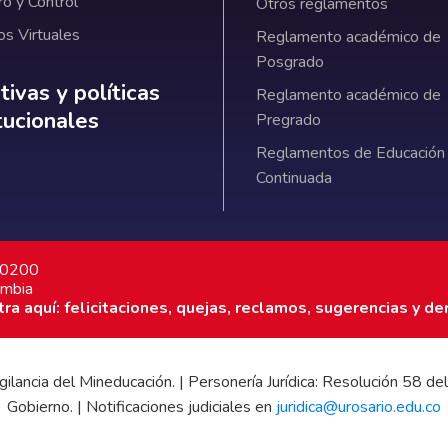
ro y Control
Otros reglamentos
os Virtuales
Reglamento académico de
Posgrado
ativas y políticas institucionales
ivas y políticas
Reglamento académico de
itucionales
Pregrado
Reglamentos de Educación
Continuada
7 0200
ombia
a aquí: felicitaciones, quejas, reclamos, sugerencias y de
 vigilancia del Mineducación. | Personería Jurídica: Resolución 58
Gobierno. | Notificaciones judiciales en
juridica@urosario.edu.co