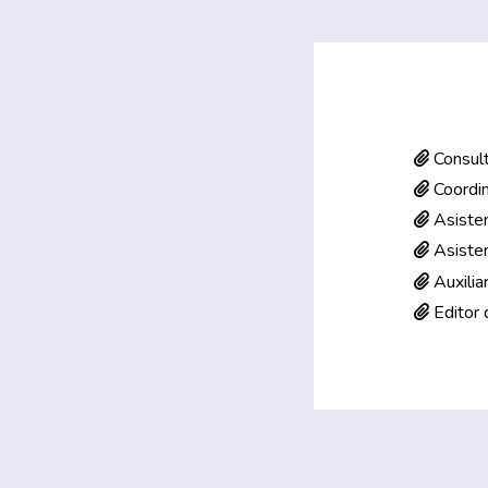
Consult
Coordin
Asisten
Asisten
Auxilia
Editor 