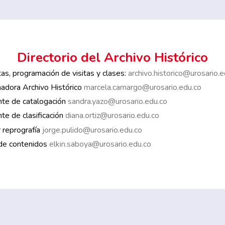
Directorio del Archivo Histórico
as, programación de visitas y clases:
archivo.historico@urosario.e
adora Archivo Histórico
marcela.camargo@urosario.edu.co
te de catalogación
sandra.yazo@urosario.edu.co
te de clasificación
diana.ortiz@urosario.edu.co
r reprografía
jorge.pulido@urosario.edu.co
de contenidos
elkin.saboya@urosario.edu.co