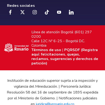
Redes sociales
Línea de atención Bogotá: (601) 297
0200
Calle 12C Nº 6-25 - Bogotá D.C.
Colombia
Términos de uso
|
PQRSDF (Registra
aquí: felicitaciones, quejas,
reclamos, sugerencias y derechos de
petición)
Institución de educación superior sujeta a la inspección y
vigilancia del Mineducación. | Personería Jurídica:
Resolución 58 del 16 de septiembre de 1895 expedida
por el Ministerio de Gobierno. | Notificaciones judiciales
en
juridica@urosario.edu.co