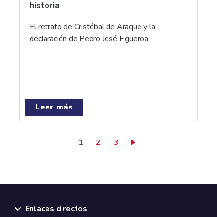
historia
El retrato de Cristóbal de Araque y la
declaración de Pedro José Figueroa
Leer más
Página actual
Page
Page
1
2
3
Enlaces directos