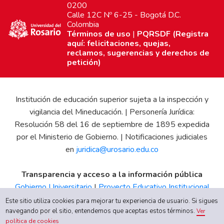
0200
Calle 12C Nº 6-25 - Bogotá D.C.
Colombia
Términos de uso
|
PQRSDF (Registra
aquí: felicitaciones, quejas,
reclamos, sugerencias y derechos de
petición)
Institución de educación superior sujeta a la inspección y
vigilancia del Mineducación. | Personería Jurídica:
Resolución 58 del 16 de septiembre de 1895 expedida
por el Ministerio de Gobierno. | Notificaciones judiciales
en
juridica@urosario.edu.co
Transparencia y acceso a la información pública
Gobierno Universitario
|
Proyecto Educativo Institucional
|
Informe de Gestión
|
Boletín Estadístico
|
Régimen
Este sitio utiliza cookies para mejorar tu experiencia de usuario. Si sigues
navegando por el sitio, entendemos que aceptas estos términos.
Tributario
|
Estados Financieros
|
Código de Ética
|
Canal
Ver
política de cookies