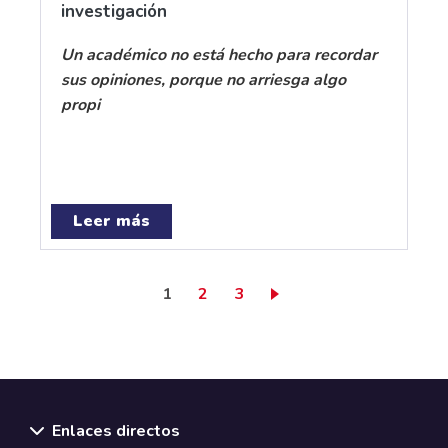
investigación
Un académico no está hecho para recordar
sus opiniones, porque no arriesga algo
propi
Leer más
Página actual
Page
Page
1
2
3
Enlaces directos