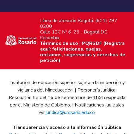
Línea de atención Bogotá: (601) 297
0200
Calle 12C Nº 6-25 - Bogotá D.C.
Colombia
Términos de uso
|
PQRSDF (Registra
aquí: felicitaciones, quejas,
reclamos, sugerencias y derechos de
petición)
Institución de educación superior sujeta a la inspección y
vigilancia del Mineducación. | Personería Jurídica:
Resolución 58 del 16 de septiembre de 1895 expedida
por el Ministerio de Gobierno. | Notificaciones judiciales
en
juridica@urosario.edu.co
Transparencia y acceso a la información pública