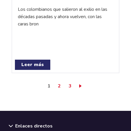
Los colombianos que salieron al exilio en las
décadas pasadas y ahora vuelven, con las
caras bron
Leer más
Página actual
Page
Page
1
2
3
Enlaces directos