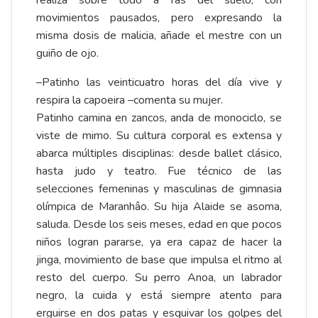
realiza sobre todo a ras del suelo, con
movimientos pausados, pero expresando la
misma dosis de malicia, añade el mestre con un
guiño de ojo.
–Patinho las veinticuatro horas del día vive y
respira la capoeira –comenta su mujer.
Patinho camina en zancos, anda de monociclo, se
viste de mimo. Su cultura corporal es extensa y
abarca múltiples disciplinas: desde ballet clásico,
hasta judo y teatro. Fue técnico de las
selecciones femeninas y masculinas de gimnasia
olímpica de Maranhâo. Su hija Alaide se asoma,
saluda. Desde los seis meses, edad en que pocos
niños logran pararse, ya era capaz de hacer la
jinga, movimiento de base que impulsa el ritmo al
resto del cuerpo. Su perro Anoa, un labrador
negro, la cuida y está siempre atento para
erguirse en dos patas y esquivar los golpes del