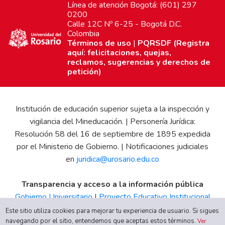
Línea de atención Bogotá: (601) 297
0200
Calle 12C Nº 6-25 - Bogotá D.C.
Colombia
Términos de uso
|
PQRSDF (Registra
aquí: felicitaciones, quejas,
reclamos, sugerencias y derechos de
petición)
Institución de educación superior sujeta a la inspección y
vigilancia del Mineducación. | Personería Jurídica:
Resolución 58 del 16 de septiembre de 1895 expedida
por el Ministerio de Gobierno. | Notificaciones judiciales
en
juridica@urosario.edu.co
Transparencia y acceso a la información pública
Gobierno Universitario
|
Proyecto Educativo Institucional
|
Informe de Gestión
|
Boletín Estadístico
|
Régimen
Este sitio utiliza cookies para mejorar tu experiencia de usuario. Si sigues
Tributario
|
Estados Financieros
|
Código de Ética
|
Canal
navegando por el sitio, entendemos que aceptas estos términos.
Ver