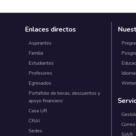
Enlaces directos
Nuest
Aspirantes
Pregr
Familia
Posgr
Estudiantes
Educac
Profesores
Idioma
Egresados
Winter
Portafolio de becas, descuentos y
Servi
apoyo financiero
Casa UR
Gestió
CRAI
Correo
Sedes
SIAR