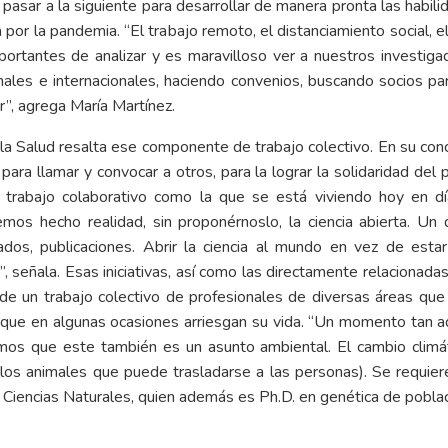
pasar a la siguiente para desarrollar de manera pronta las habil
 por la pandemia. “El trabajo remoto, el distanciamiento social, 
rtantes de analizar y es maravilloso ver a nuestros investiga
ales e internacionales, haciendo convenios, buscando socios par
r”, agrega María Martínez.
 la Salud resalta ese componente de trabajo colectivo. En su con
ara llamar y convocar a otros, para la lograr la solidaridad del p
e trabajo colaborativo como la que se está viviendo hoy en d
hemos hecho realidad, sin proponérnoslo, la ciencia abierta. U
ltados, publicaciones. Abrir la ciencia al mundo en vez de es
 señala. Esas iniciativas, así como las directamente relacionada
de un trabajo colectivo de profesionales de diversas áreas que 
 que en algunas ocasiones arriesgan su vida. “Un momento tan 
s que este también es un asunto ambiental. El cambio climáti
los animales que puede trasladarse a las personas). Se requiere
de Ciencias Naturales, quien además es Ph.D. en genética de poblac