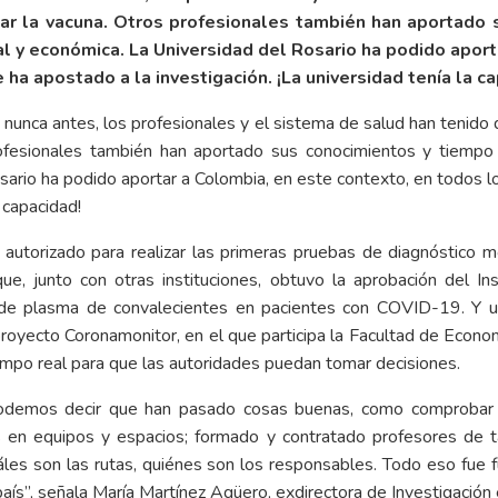
lar la vacuna. Otros profesionales también han aportado
al y económica. La Universidad del Rosario ha podido apor
e ha apostado a la investigación. ¡La universidad tenía la c
ca antes, los profesionales y el sistema de salud han tenido qu
rofesionales también han aportado sus conocimientos y tiemp
osario ha podido aportar a Colombia, en este contexto, en todos lo
 capacidad!
er autorizado para realizar las primeras pruebas de diagnóstico
, junto con otras instituciones, obtuvo la aprobación del In
o de plasma de convalecientes en pacientes con COVID-19. Y u
 proyecto Coronamonitor, en el que participa la Facultad de Econ
mpo real para que las autoridades puedan tomar decisiones.
, podemos decir que han pasado cosas buenas, como comprobar
 en equipos y espacios; formado y contratado profesores de t
áles son las rutas, quiénes son los responsables. Todo eso fue 
aís”, señala María Martínez Agüero, exdirectora de Investigación 