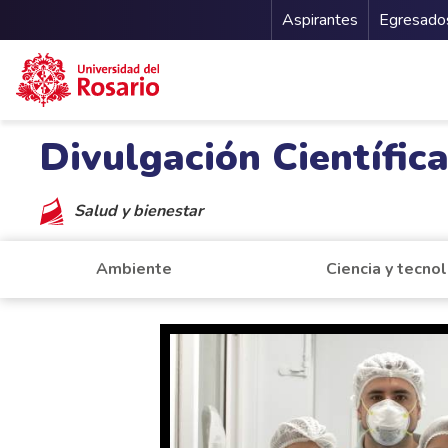
Menu Secu
Aspirantes
Egresado
Pasar al contenido principal
Divulgación Científic
Salud y bienestar
Ambiente
Ciencia y tecno