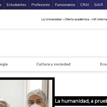
ndario
Guía de
s
Estudiantes
Profesores
Funcionarios
CRAI
SIAR
Navegación prin
La Universidad
Oferta académica
UR interna
a
logía
Cultura y sociedad
Eco
La humanidad, a prue