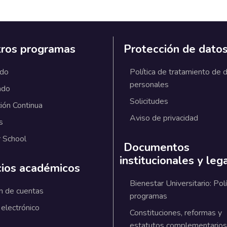
ros programas
Protección de dato
ado
Política de tratamiento de 
personales
ado
Solicitudes
ión Continua
Aviso de privacidad
s
 School
Documentos
institucionales y leg
cios académicos
Bienestar Universitario: Polí
n de cuentas
programas
 electrónico
Constituciones, reformas y
estatutos complementarios