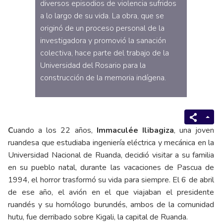
diversos episodios de violencia sufridos
a lo largo de su vida. La obra, que se
originó de un proceso personal de la
investigadora y promovió la sanación
colectiva, hace parte del trabajo de la
Universidad del Rosario para la
construcción de la memoria indígena.
C
uando a los 22 años,
Immaculée Ilibagiza
, una joven
ruandesa que estudiaba ingeniería eléctrica y mecánica en la
Universidad Nacional de Ruanda, decidió visitar a su familia
en su pueblo natal, durante las vacaciones de Pascua de
1994, el horror trasformó su vida para siempre. El 6 de abril
de ese año, el avión en el que viajaban el presidente
ruandés y su homólogo burundés, ambos de la comunidad
hutu, fue derribado sobre Kigali, la capital de Ruanda.