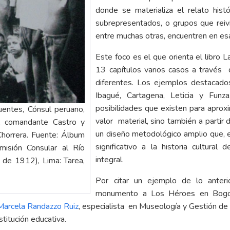
donde se materializa el relato his
subrepresentados, o grupos que reivi
entre muchas otras, encuentren en esa
Este foco es el que orienta el libro 
13 capítulos varios casos a través 
diferentes. Los ejemplos destacado
Ibagué, Cartagena, Leticia y Funz
posibilidades que existen para aprox
entes, Cónsul peruano,
valor material, sino también a partir 
, comandante Castro y
un diseño metodológico amplio que, e
Chorrera. Fuente: Álbum
significativo a la historia cultur
isión Consular al Río
integral.
de 1912), Lima: Tarea,
Por citar un ejemplo de lo anter
monumento a Los Héroes en Bogotá y
Marcela Randazzo Ruiz
, especialista en Museología y Gestión de
titución educativa.