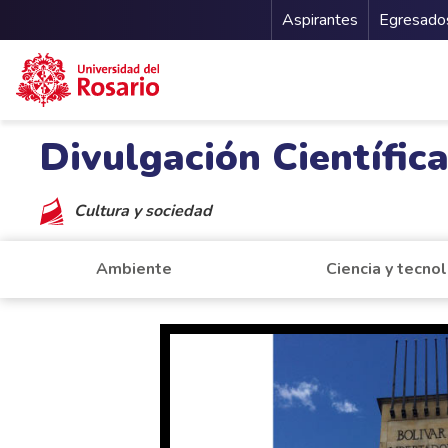
Menu Secu
Aspirantes
Egresado
Pasar al contenido principal
Divulgación Científic
Cultura y sociedad
Ambiente
Ciencia y tecno