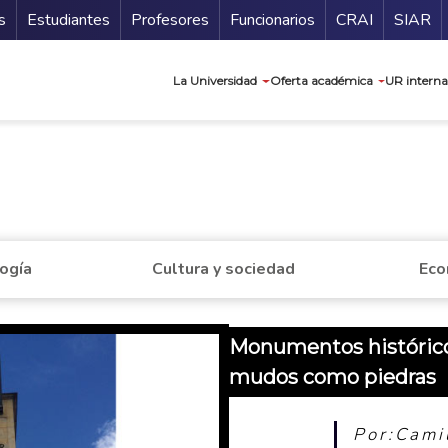
ndario
Guía de
s
Estudiantes
Profesores
Funcionarios
CRAI
SIAR
Navegación prin
La Universidad
Oferta académica
UR interna
a
logía
Cultura y sociedad
Eco
Monumentos históricos
mudos como piedras
Por:Cami