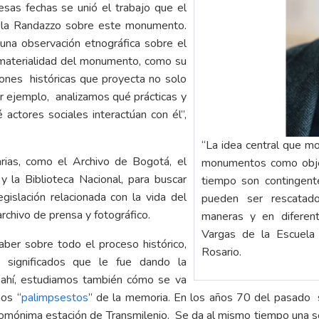
sas fechas se unió el trabajo que el
cela Randazzo sobre este monumento.
na observación etnográfica sobre el
 materialidad del monumento, como su
ones históricas que proyecta no solo
or ejemplo, analizamos qué prácticas y
 actores sociales interactúan con él”,
“La idea central que mo
arias, como el Archivo de Bogotá, el
monumentos como objet
 y la Biblioteca Nacional, para buscar
tiempo son contingent
islación relacionada con la vida del
pueden ser rescatados
rchivo de prensa y fotográfico.
maneras y en diferent
Vargas de la Escuela
aber sobre todo el proceso histórico,
Rosario.
significados que le fue dando la
 ahí, estudiamos también cómo se va
nos “
palimpsestos
” de la memoria. En los años 70 del pasado si
mónima estación de Transmilenio. Se da al mismo tiempo una sobr