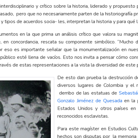
interdisciplinario y crítico sobre la historia, liderado y propues
 pasado, pero que no necesariamente parten de la historiografía 
tipos de acuerdos socia- les, interpretan la historia y para qué l
entos en la que prima un análisis crítico que valora su magni
, en concordancia, rescata su componente simbólico. “Mucho d
r eso es importante señalar que la monumentalización en nues
público esté llena de vacíos. Esto nos invita a pensar cómo cons
vés de estas representaciones a la vista la diversidad de este paí
De esto dan prueba la destrucción d
diversos lugares de Colombia y el
derribo de las estatuas de
Sebastiá
Gonzalo Jiménez de Quesada
en la
Estados Unidos y otros países en 
reconocidos esclavistas.
Para este magíster en Estudios Cultur
hechos son disputas por la memoria 