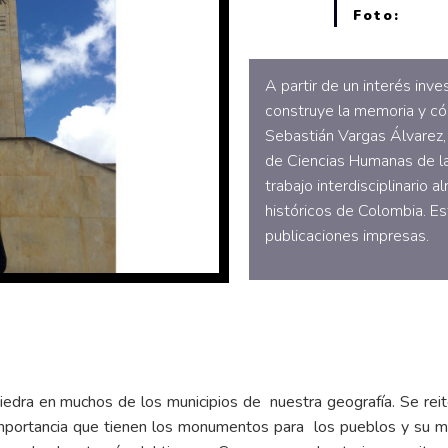
Foto:
A partir de un interés inv
construye la memoria y cóm
Sebastián Vargas Álvarez, 
de Ciencias Humanas de la 
trabajo interdisciplinario
históricos de Colombia. E
publicaciones impresas.
iedra en muchos de los municipios de nuestra geografía. Se reiter
importancia que tienen los monumentos para los pueblos y su m