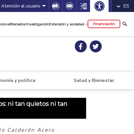
 servicios
Icon
Icon
Icon
Atención al usuario
ES
cipal
Financiación
cional
Bienestar
Investigación
Extensión y sociedad
nomía y política
Salud y Bienestar
: ni tan quietos ni tan
lo Calderón Acero