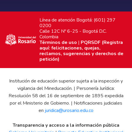
Línea de atención Bogotá: (601) 297
0200
Calle 12C Nº 6-25 - Bogotá D.C.
Colombia
Términos de uso
|
PQRSDF (Registra
aquí: felicitaciones, quejas,
reclamos, sugerencias y derechos de
petición)
Institución de educación superior sujeta a la inspección y
vigilancia del Mineducación. | Personería Jurídica:
Resolución 58 del 16 de septiembre de 1895 expedida
por el Ministerio de Gobierno. | Notificaciones judiciales
en
juridica@urosario.edu.co
Transparencia y acceso a la información pública