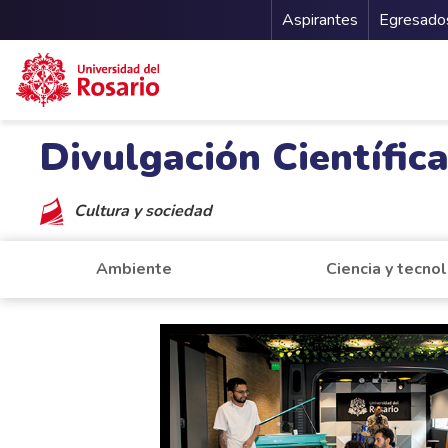
Menu Secu
Aspirantes
Egresado
Pasar al contenido principal
Divulgación Científic
Cultura y sociedad
Ambiente
Ciencia y tecno