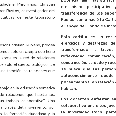
potenciar aún más su alca
udadana Phronimos, Christian
mecanismo participativo
er Bustos, coinvestigador del
transferencia de los sabe
ctativas de este laboratorio
Fue así como nació la Cartil
el apoyo del Fondo de Inno
Esta cartilla es un recu
ejercicios y destrezas d
sor Christian Rubiano, precisa
transformador a través
omos solo un cuerpo que tiene
reflexividad, comunicación
l soma es la red de relaciones
construcción, cuidado y rec
ue solo el cuerpo biológico. De
se busca que las persona
ino también las relaciones que
autoconocimiento desde
pensamientos, en relación c
rabajo en la educación somática
habitan.
de relaciones que habitamos,
Los docentes enfatizan en
un trabajo colaborativo”. Una
colaborativo entre los jóve
 a través del movimiento, por
la Universidad. Por su par
, la formación ciudadana y la