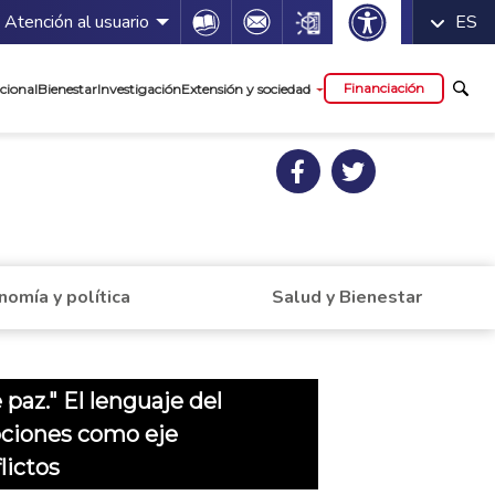
 servicios
Icon
Icon
Icon
Atención al usuario
ES
cipal
Financiación
cional
Bienestar
Investigación
Extensión y sociedad
nomía y política
Salud y Bienestar
 paz." El lenguaje del
ciones como eje
lictos