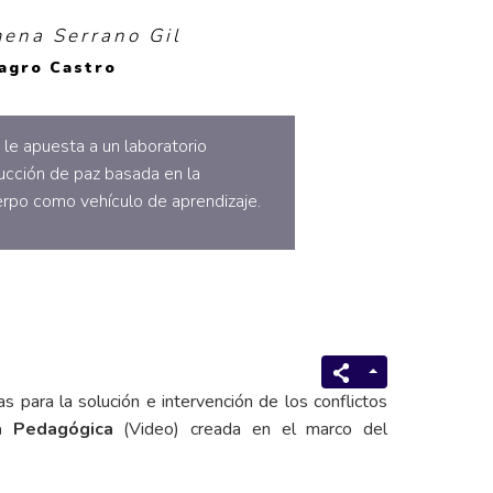
mena Serrano Gil
lagro Castro
 le apuesta a un laboratorio
ucción de paz basada en la
erpo como vehículo de aprendizaje.
 para la solución e intervención de los conflictos
a Pedagógica
(Video) creada en el marco del