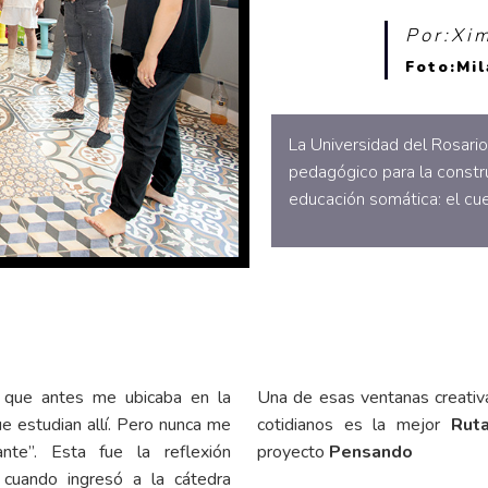
Por:Xi
Foto:Mi
La Universidad del Rosario
pedagógico para la constr
educación somática: el cu
a que antes me ubicaba en la
Una de esas ventanas creativas
e estudian allí. Pero nunca me
cotidianos es la mejor
Rut
te”. Esta fue la reflexión
proyecto
Pensando
 cuando ingresó a la cátedra