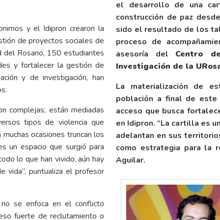
el desarrollo de una cart
construcción de paz desde
imos y el Idipron crearon la
sido el resultado de los ta
estión de proyectos sociales de
proceso de acompañamient
ad del Rosario, 150 estudiantes
asesoría del
Centro d
des y fortalecer la gestión de
Investigación de la URos
ación y de investigación, han
La materialización de es
os.
población a final de este
son complejas; están mediadas
acceso que busca fortalece
iversos tipos de violencia que
en Idipron. “La cartilla es 
 muchas ocasiones truncan los
adelantan en sus territorio
es un espacio que surgió para
como estrategia para la r
todo lo que han vivido, aún hay
Aguilar.
e vida”, puntualiza el profesor
no se enfoca en el conflicto
so fuerte de reclutamiento o