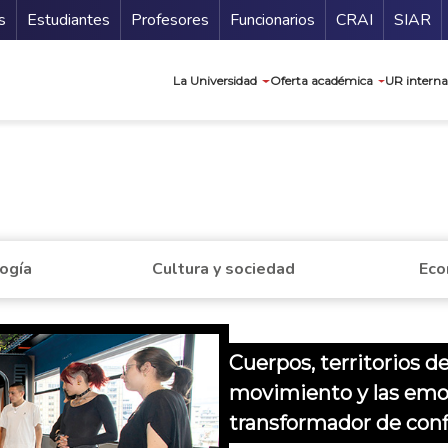
ndario
Guía de
s
Estudiantes
Profesores
Funcionarios
CRAI
SIAR
Navegación prin
La Universidad
Oferta académica
UR interna
a
logía
Cultura y sociedad
Eco
Cuerpos, territorios de
movimiento y las emo
transformador de conf