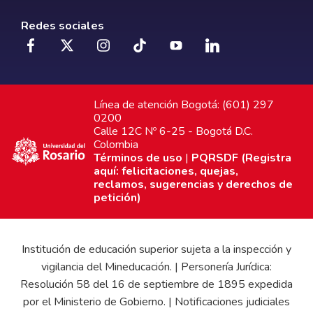
Redes sociales
Línea de atención Bogotá: (601) 297
0200
Calle 12C Nº 6-25 - Bogotá D.C.
Colombia
Términos de uso
|
PQRSDF (Registra
aquí: felicitaciones, quejas,
reclamos, sugerencias y derechos de
petición)
Institución de educación superior sujeta a la inspección y
vigilancia del Mineducación. | Personería Jurídica:
Resolución 58 del 16 de septiembre de 1895 expedida
por el Ministerio de Gobierno. | Notificaciones judiciales