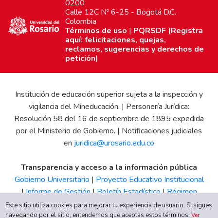
0200
Calle 12C Nº 6-25 - Bogotá D.C.
Colombia
Términos de uso
|
PQRSDF (Registra
aquí: felicitaciones, quejas,
reclamos, sugerencias y derechos de
petición)
Institución de educación superior sujeta a la inspección y
vigilancia del Mineducación. | Personería Jurídica:
Resolución 58 del 16 de septiembre de 1895 expedida
por el Ministerio de Gobierno. | Notificaciones judiciales
en
juridica@urosario.edu.co
Transparencia y acceso a la información pública
Gobierno Universitario
|
Proyecto Educativo Institucional
|
Informe de Gestión
|
Boletín Estadístico
|
Régimen
Tributario
|
Estados Financieros
|
Código de Ética
|
Canal
Este sitio utiliza cookies para mejorar tu experiencia de usuario. Si sigues
de Integridad UR
navegando por el sitio, entendemos que aceptas estos términos.
Ver