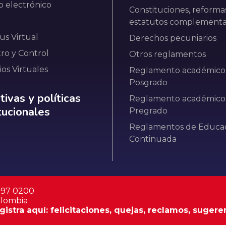
o electrónico
Constituciones, reforma
estatutos complementa
s Virtual
Derechos pecuniarios
tro y Control
Otros reglamentos
ios Virtuales
Reglamento académico
Posgrado
ativas y políticas institucionales
ivas y políticas
Reglamento académico
itucionales
Pregrado
Reglamentos de Educa
Continuada
 297 0200
olombia
istra aquí: felicitaciones, quejas, reclamos, sugere