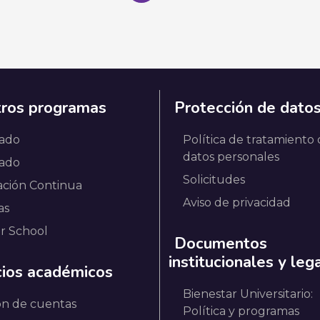
ros programas
Protección de dato
ado
Política de tratamiento
datos personales
ado
Solicitudes
ción Continua
Aviso de privacidad
as
r School
Documentos
institucionales y leg
cios académicos
Bienestar Universitario:
ón de cuentas
Política y programas