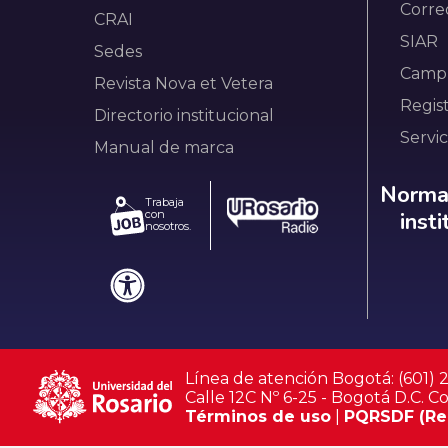
Corre
CRAI
SIAR
Sedes
Campu
Revista Nova et Vetera
Regis
Directorio institucional
Servic
Manual de marca
Norm
Normat
Trabaja
con
inst
nosotros.
Línea de atención Bogotá: (601)
Calle 12C Nº 6-25 - Bogotá D.C. C
Términos de uso
|
PQRSDF (Reg