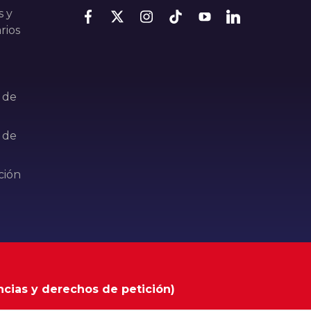
s y
rios
 de
 de
ción
ncias y derechos de petición)