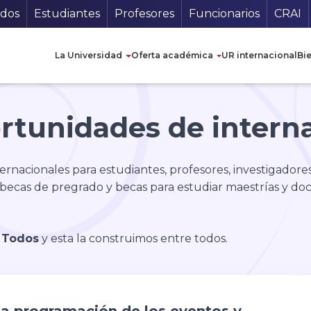
undario
Guí
ados
Estudiantes
Profesores
Funcionarios
CRAI
Navegación principal
La Universidad
Oferta académica
UR internacional
Bi
rtunidades de intern
rnacionales para estudiantes, profesores, investigadores
 becas de pregrado y becas para estudiar maestrías y doct
a Todos
y esta la construimos entre todos.