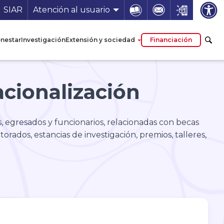
a de servicios
Icon
Icon
Icon
SIAR
Atención al usuario
enestar
Investigación
Extensión y sociedad
Financiación
acionalización
, egresados y funcionarios, relacionadas con becas
orados, estancias de investigación, premios, talleres,