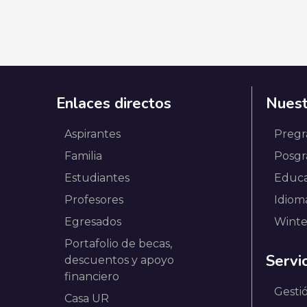
Enlaces directos
Nuest
Aspirantes
Pregr
Familia
Posgr
Estudiantes
Educa
Profesores
Idiom
Egresados
Winte
Portafolio de becas,
Servi
descuentos y apoyo
financiero
Gesti
Casa UR