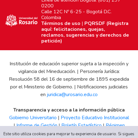
0200
Calle 12C Nº 6-25 - Bogotá D.C.
Colombia
Términos de uso
|
PQRSDF (Registra
aquí: felicitaciones, quejas,
reclamos, sugerencias y derechos de
petición)
Institución de educación superior sujeta a la inspección y
vigilancia del Mineducación. | Personería Jurídica:
Resolución 58 del 16 de septiembre de 1895 expedida
por el Ministerio de Gobierno. | Notificaciones judiciales
en
juridica@urosario.edu.co
Transparencia y acceso a la información pública
Gobierno Universitario
|
Proyecto Educativo Institucional
|
Informe de Gestión
|
Boletín Estadístico
|
Régimen
Tributario
|
Estados Financieros
|
Código de Ética
|
Canal
Este sitio utiliza cookies para mejorar tu experiencia de usuario. Si sigues