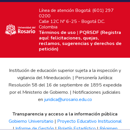
Línea de atención Bogotá: (601) 297
0200
Calle 12C Nº 6-25 - Bogotá D.C.
Colombia
Términos de uso
|
PQRSDF (Registra
aquí: felicitaciones, quejas,
reclamos, sugerencias y derechos de
petición)
Institución de educación superior sujeta a la inspección y
vigilancia del Mineducación. | Personería Jurídica:
Resolución 58 del 16 de septiembre de 1895 expedida
por el Ministerio de Gobierno. | Notificaciones judiciales
en
juridica@urosario.edu.co
Transparencia y acceso a la información pública
Gobierno Universitario
|
Proyecto Educativo Institucional
|
Informe de Gestión
|
Boletín Estadístico
|
Régimen