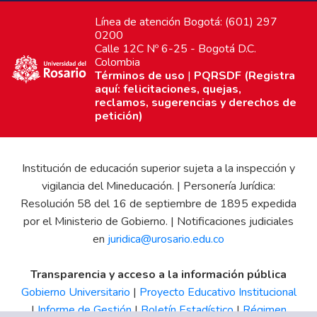
Línea de atención Bogotá: (601) 297
0200
Calle 12C Nº 6-25 - Bogotá D.C.
Colombia
Términos de uso
|
PQRSDF (Registra
aquí: felicitaciones, quejas,
reclamos, sugerencias y derechos de
petición)
Institución de educación superior sujeta a la inspección y
vigilancia del Mineducación. | Personería Jurídica:
Resolución 58 del 16 de septiembre de 1895 expedida
por el Ministerio de Gobierno. | Notificaciones judiciales
en
juridica@urosario.edu.co
Transparencia y acceso a la información pública
Gobierno Universitario
|
Proyecto Educativo Institucional
|
Informe de Gestión
|
Boletín Estadístico
|
Régimen