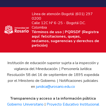
Línea de atención Bogotá: (601) 297
0200
Calle 12C Nº 6-25 - Bogotá D.C.
Colombia
Términos de uso
|
PQRSDF (Registra
aquí: felicitaciones, quejas,
reclamos, sugerencias y derechos de
petición)
Institución de educación superior sujeta a la inspección y
vigilancia del Mineducación. | Personería Jurídica:
Resolución 58 del 16 de septiembre de 1895 expedida
por el Ministerio de Gobierno. | Notificaciones judiciales
en
juridica@urosario.edu.co
Transparencia y acceso a la información pública
Gobierno Universitario
|
Proyecto Educativo Institucional