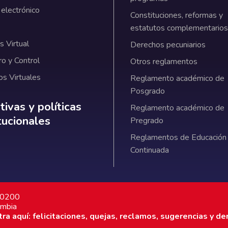
 electrónico
Constituciones, reformas y
estatutos complementarios
 Virtual
Derechos pecuniarios
ro y Control
Otros reglamentos
os Virtuales
Reglamento académico de
Posgrado
ativas y políticas institucionales
ivas y políticas
Reglamento académico de
itucionales
Pregrado
Reglamentos de Educación
Continuada
7 0200
ombia
a aquí: felicitaciones, quejas, reclamos, sugerencias y de