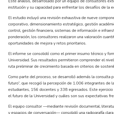
Este análisis, desarrollado por un equipo de consultores ext
institución y su capacidad para enfrentar los desafíos de la 
El estudio incluyó una revisión exhaustiva de nueve componen
corporativo, dimensionamiento estratégico, gestión académic
control, gestión financiera, sistemas de información e infraes
ponderación, los consultores realizaron una valoración cuantita
oportunidades de mejora y retos prioritarios.
El informe se consolidó como el primer insumo técnico y form
Universidad. Sus resultados permitieron comprender el nivel 
ruta preliminar de crecimiento basada en criterios de sosteni
Como parte del proceso, se desarrolló además la consulta pa
futuro”, que recogió la percepción de 1.006 integrantes de l
estudiantes, 156 docentes y 338 egresados. Este ejercicio pe
el futuro de la Universidad y cuáles son sus expectativas fre
El equipo consultor —mediante revisión documental, literatur
y espacios de conversación— consolidó una radiografía clara 