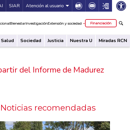
ía de servicios
Icon
Icon
Icon
AI
SIAR
Atención al usuario
cipal
Financiación
cional
Bienestar
Investigación
Extensión y sociedad
Salud
Sociedad
Justicia
Nuestra U
Miradas RCN
partir del Informe de Madurez
Noticias recomendadas