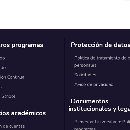
ros programas
Protección de dato
ado
Política de tratamiento de 
personales
ado
Solicitudes
ión Continua
Aviso de privacidad
s
 School
Documentos
institucionales y leg
cios académicos
Bienestar Universitario: Polí
n de cuentas
programas