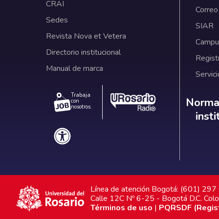
CRAI
Correo
Sedes
SIAR
Revista Nova et Vetera
Campus
Directorio institucional
Regist
Manual de marca
Servici
Trabaja
Norm
Normat
con
nosotros.
inst
Línea de atención Bogotá: (601) 29
Calle 12C Nº 6-25 - Bogotá D.C. Col
Términos de uso
|
PQRSDF (Registr