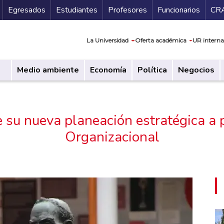
Secundario
Gu
Egresados
Estudiantes
Profesores
Funcionarios
CR
Navegación prin
La Universidad
Oferta académica
UR interna
Medio ambiente
Economía
Política
Negocios
 su nueva planeación estratégica a 
Organizacional