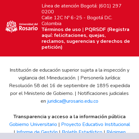
Línea de atención Bogotá: (601) 297
0200
Calle 12C Nº 6-25 - Bogotá D.C.
Colombia
Términos de uso
|
PQRSDF (Registra
aquí: felicitaciones, quejas,
reclamos, sugerencias y derechos de
petición)
Institución de educación superior sujeta a la inspección y
vigilancia del Mineducación. | Personería Jurídica:
Resolución 58 del 16 de septiembre de 1895 expedida
por el Ministerio de Gobierno. | Notificaciones judiciales
en
juridica@urosario.edu.co
Transparencia y acceso a la información pública
Gobierno Universitario
|
Proyecto Educativo Institucional
|
Informe de Gestión
|
Boletín Estadístico
|
Régimen