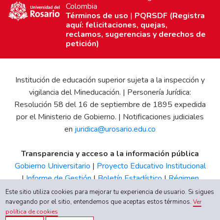
Colombia
Términos de uso
|
PQRSDF (Registra
aquí: felicitaciones, quejas,
reclamos, sugerencias y derechos de
petición)
Institución de educación superior sujeta a la inspección y
vigilancia del Mineducación. | Personería Jurídica:
Resolución 58 del 16 de septiembre de 1895 expedida
por el Ministerio de Gobierno. | Notificaciones judiciales
en
juridica@urosario.edu.co
Transparencia y acceso a la información pública
Gobierno Universitario
|
Proyecto Educativo Institucional
|
Informe de Gestión
|
Boletín Estadístico
|
Régimen
Tributario
|
Estados Financieros
|
Código de Ética
|
Canal
Este sitio utiliza cookies para mejorar tu experiencia de usuario. Si sigues
navegando por el sitio, entendemos que aceptas estos términos.
de Integridad UR
Ver
política de cookies