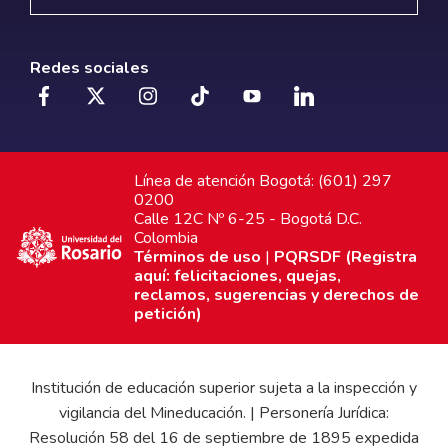
Redes sociales
Línea de atención Bogotá: (601) 297
0200
Calle 12C Nº 6-25 - Bogotá D.C.
Colombia
Términos de uso
|
PQRSDF (Registra
aquí: felicitaciones, quejas,
reclamos, sugerencias y derechos de
petición)
Institución de educación superior sujeta a la inspección y
vigilancia del Mineducación. | Personería Jurídica:
Resolución 58 del 16 de septiembre de 1895 expedida