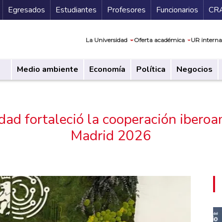
Secundario
Gu
Egresados
Estudiantes
Profesores
Funcionarios
CR
Navegación prin
La Universidad
Oferta académica
UR interna
Medio ambiente
Economía
Política
Negocios
dad fortaleció la cooperación iberoa
Madrid 2026