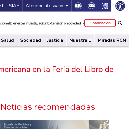
ía de servicios
Icon
Icon
Icon
AI
SIAR
Atención al usuario
cipal
Financiación
cional
Bienestar
Investigación
Extensión y sociedad
Salud
Sociedad
Justicia
Nuestra U
Miradas RCN
mericana en la Feria del Libro de
Noticias recomendadas