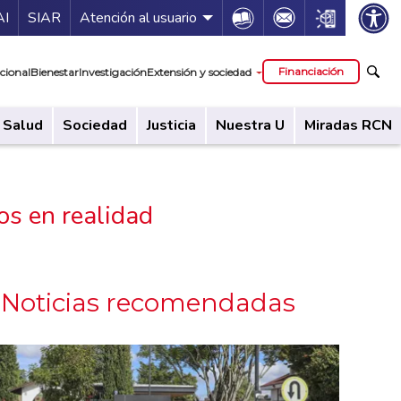
ía de servicios
Icon
Icon
Icon
AI
SIAR
Atención al usuario
cipal
Financiación
cional
Bienestar
Investigación
Extensión y sociedad
Salud
Sociedad
Justicia
Nuestra U
Miradas RCN
s en realidad
Noticias recomendadas