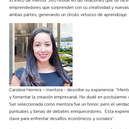
El éxito de Mentor 360 reside en las relaciones que se ha e
emprendedores que sorprenden con su creatividad y nuevas v
ambas partes, generando un círculo virtuoso de aprendizaje.
Carolina Herrera – mentora - describe su experiencia: “Me
y fomentar la creación empresarial. No dudé en postularme; 
Ser seleccionada como mentora fue un honor, pero el verdader
puntuales y llenas de debates enriquecedores. Esta experien
clave para enfrentar desafíos económicos y sociales”.