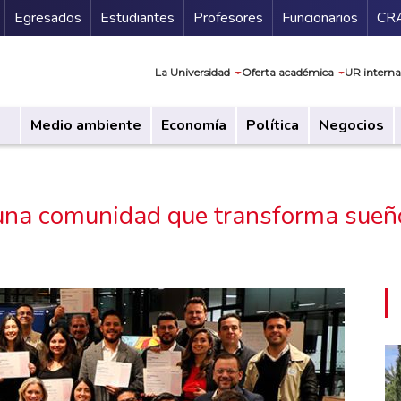
Secundario
Gu
Egresados
Estudiantes
Profesores
Funcionarios
CR
Navegación prin
La Universidad
Oferta académica
UR interna
Medio ambiente
Economía
Política
Negocios
una comunidad que transforma sueño