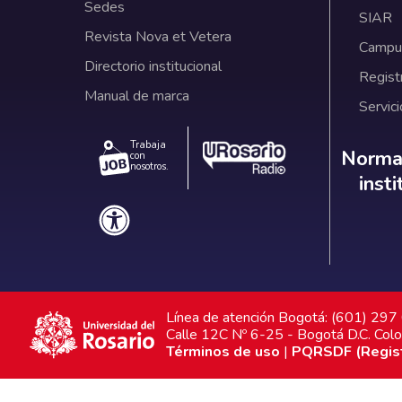
Sedes
SIAR
Revista Nova et Vetera
Campus
Directorio institucional
Regist
Manual de marca
Servici
Trabaja
Norm
Normat
con
nosotros.
inst
Línea de atención Bogotá: (601) 29
Calle 12C Nº 6-25 - Bogotá D.C. Col
Términos de uso
|
PQRSDF (Registr