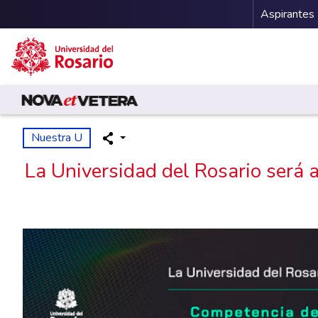
Menu 
Aspirantes
Pasar al contenido principal
Nuestra U
La Universidad del Rosario será