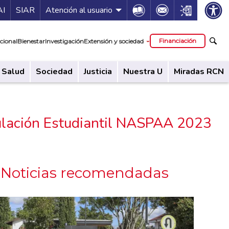
ía de servicios
Icon
Icon
Icon
AI
SIAR
Atención al usuario
cipal
Financiación
cional
Bienestar
Investigación
Extensión y sociedad
Salud
Sociedad
Justicia
Nuestra U
Miradas RCN
mulación Estudiantil NASPAA 2023
Noticias recomendadas