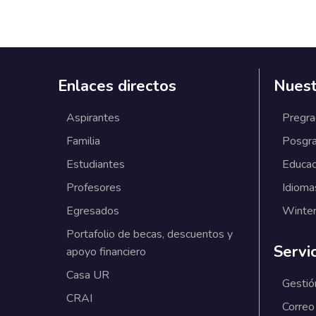
Enlaces directos
Nuest
Aspirantes
Pregr
Familia
Posgr
Estudiantes
Educac
Profesores
Idioma
Egresados
Winter
Portafolio de becas, descuentos y
Servi
apoyo financiero
Casa UR
Gestió
CRAI
Correo