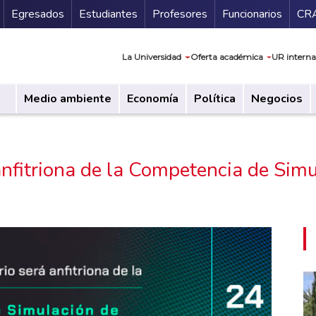
Secundario
Gu
Egresados
Estudiantes
Profesores
Funcionarios
CR
Navegación prin
La Universidad
Oferta académica
UR interna
Medio ambiente
Economía
Política
Negocios
 anfitriona de la Competencia de Si