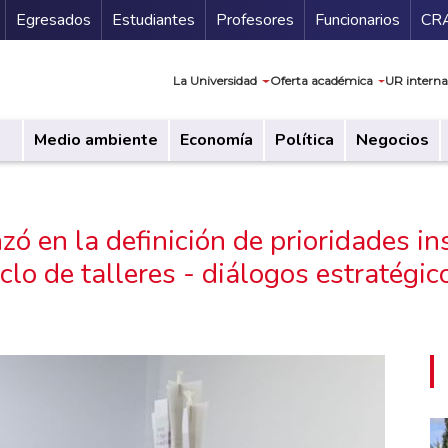
Secundario
Gu
Egresados
Estudiantes
Profesores
Funcionarios
CR
Navegación prin
La Universidad
Oferta académica
UR interna
Medio ambiente
Economía
Política
Negocios
zó en la definición de prioridades in
iclo de talleres - diálogos estratégic