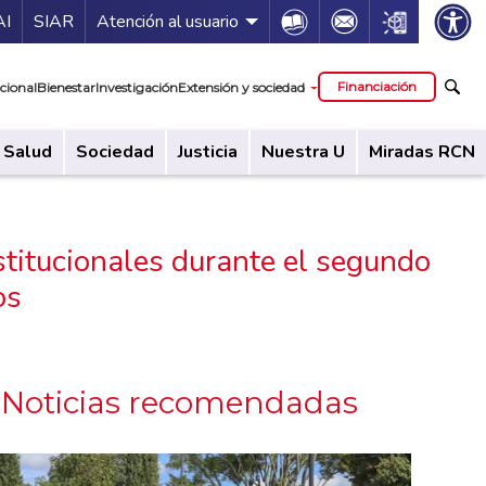
ía de servicios
Icon
Icon
Icon
AI
SIAR
Atención al usuario
cipal
Financiación
cional
Bienestar
Investigación
Extensión y sociedad
Salud
Sociedad
Justicia
Nuestra U
Miradas RCN
stitucionales durante el segundo
os
Noticias recomendadas