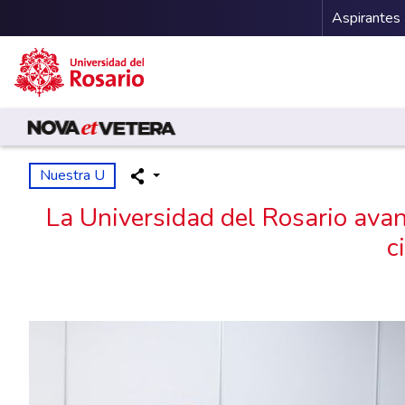
Menu 
Aspirantes
Pasar al contenido principal
Nuestra U
La Universidad del Rosario avan
c