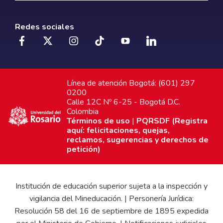
Redes sociales
Línea de atención Bogotá: (601) 297
0200
Calle 12C Nº 6-25 - Bogotá D.C.
Colombia
Términos de uso
|
PQRSDF (Registra
aquí: felicitaciones, quejas,
reclamos, sugerencias y derechos de
petición)
Institución de educación superior sujeta a la inspección y
vigilancia del Mineducación. | Personería Jurídica:
Resolución 58 del 16 de septiembre de 1895 expedida