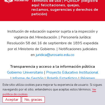
Términos de uso
|
PQRSDF (Registra
aquí: felicitaciones, quejas,
reclamos, sugerencias y derechos de
petición)
Institución de educación superior sujeta a la inspección y
vigilancia del Mineducación. | Personería Jurídica:
Resolución 58 del 16 de septiembre de 1895 expedida
por el Ministerio de Gobierno. | Notificaciones judiciales
en
juridica@urosario.edu.co
Transparencia y acceso a la información pública
Gobierno Universitario
|
Proyecto Educativo Institucional
|
Informe de Gestión
|
Boletín Estadístico
|
Régimen
Tributario
|
Estados Financieros
|
Código de Ética
|
Canal
Este sitio utiliza cookies para mejorar tu experiencia de usuario. Si sigues
de Integridad UR
navegando por el sitio, entendemos que aceptas estos términos.
Ver
política de cookies
Aceptar
No, gracias