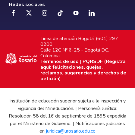
Redes sociales
Línea de atención Bogotá: (601) 297
0200
Calle 12C Nº 6-25 - Bogotá D.C.
Colombia
Términos de uso
|
PQRSDF (Registra
aquí: felicitaciones, quejas,
reclamos, sugerencias y derechos de
petición)
Institución de educación superior sujeta a la inspección y
vigilancia del Mineducación. | Personería Jurídica:
Resolución 58 del 16 de septiembre de 1895 expedida
por el Ministerio de Gobierno. | Notificaciones judiciales
en
juridica@urosario.edu.co