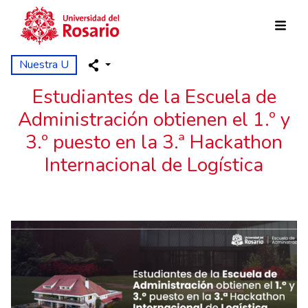
Pasar al contenido principal
Nuestra U
Estudiantes de la Escuela de
Administración obtienen el 1.º y
3.º puesto en la 3.ª Hackathon
Internacional de Logística