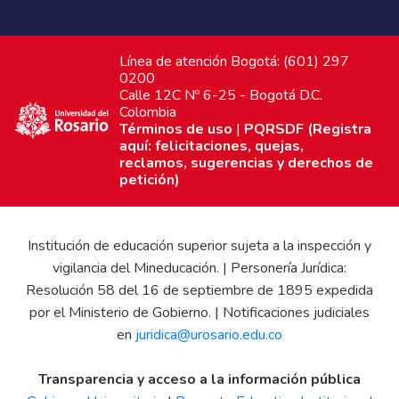
Línea de atención Bogotá: (601) 297
0200
Calle 12C Nº 6-25 - Bogotá D.C.
Colombia
Términos de uso
|
PQRSDF (Registra
aquí: felicitaciones, quejas,
reclamos, sugerencias y derechos de
petición)
Institución de educación superior sujeta a la inspección y
vigilancia del Mineducación. | Personería Jurídica:
Resolución 58 del 16 de septiembre de 1895 expedida
por el Ministerio de Gobierno. | Notificaciones judiciales
en
juridica@urosario.edu.co
Transparencia y acceso a la información pública