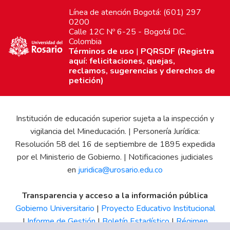
Línea de atención Bogotá: (601) 297
0200
Calle 12C Nº 6-25 - Bogotá D.C.
Colombia
Términos de uso
|
PQRSDF (Registra
aquí: felicitaciones, quejas,
reclamos, sugerencias y derechos de
petición)
Institución de educación superior sujeta a la inspección y
vigilancia del Mineducación. | Personería Jurídica:
Resolución 58 del 16 de septiembre de 1895 expedida
por el Ministerio de Gobierno. | Notificaciones judiciales
en
juridica@urosario.edu.co
Transparencia y acceso a la información pública
Gobierno Universitario
|
Proyecto Educativo Institucional
|
Informe de Gestión
|
Boletín Estadístico
|
Régimen