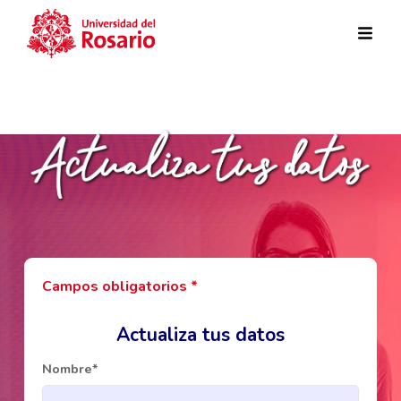
Pasar al contenido principal
Campos obligatorios *
Actualiza tus datos
Nombre*