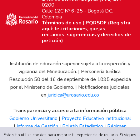
0200
Calle 12C Nº 6-25 - Bogotá D.C.
Colombia
Términos de uso
|
PQRSDF (Registra
aquí: felicitaciones, quejas,
reclamos, sugerencias y derechos de
petición)
Institución de educación superior sujeta a la inspección y
vigilancia del Mineducación. | Personería Jurídica:
Resolución 58 del 16 de septiembre de 1895 expedida
por el Ministerio de Gobierno. | Notificaciones judiciales
en
juridica@urosario.edu.co
Transparencia y acceso a la información pública
Gobierno Universitario
|
Proyecto Educativo Institucional
|
Informe de Gestión
|
Boletín Estadístico
|
Régimen
Tributario
|
Estados Financieros
|
Código de Ética
|
Canal
Este sitio utiliza cookies para mejorar tu experiencia de usuario. Si sigues