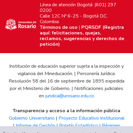
Línea de atención Bogotá: (601) 297
0200
Calle 12C Nº 6-25 - Bogotá D.C.
Colombia
Términos de uso
|
PQRSDF (Registra
aquí: felicitaciones, quejas,
reclamos, sugerencias y derechos de
petición)
Institución de educación superior sujeta a la inspección y
vigilancia del Mineducación. | Personería Jurídica:
Resolución 58 del 16 de septiembre de 1895 expedida
por el Ministerio de Gobierno. | Notificaciones judiciales
en
juridica@urosario.edu.co
Transparencia y acceso a la información pública
Gobierno Universitario
|
Proyecto Educativo Institucional
|
Informe de Gestión
|
Boletín Estadístico
|
Régimen
Tributario
|
Estados Financieros
|
Código de Ética
|
Canal