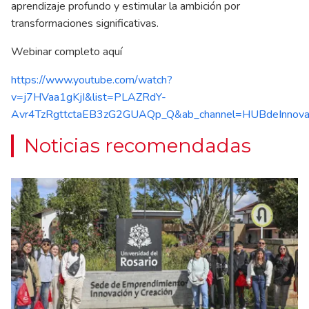
aprendizaje profundo y estimular la ambición por
transformaciones significativas.
Webinar completo aquí
https://www.youtube.com/watch?
v=j7HVaa1gKjI&list=PLAZRdY-
Avr4TzRgttctaEB3zG2GUAQp_Q&ab_channel=HUBdeInnova
Noticias recomendadas