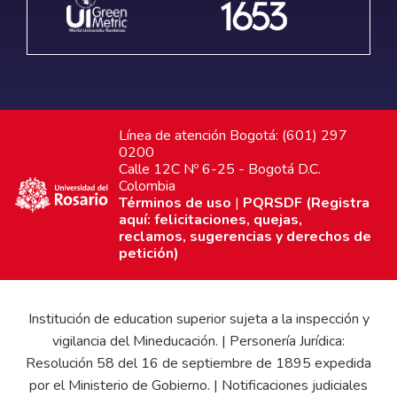
Línea de atención Bogotá: (601) 297
0200
Calle 12C Nº 6-25 - Bogotá D.C.
Colombia
Términos de uso
|
PQRSDF (Registra
aquí: felicitaciones, quejas,
reclamos, sugerencias y derechos de
petición)
Institución de education superior sujeta a la inspección y
vigilancia del Mineducación. | Personería Jurídica:
Resolución 58 del 16 de septiembre de 1895 expedida
por el Ministerio de Gobierno. | Notificaciones judiciales