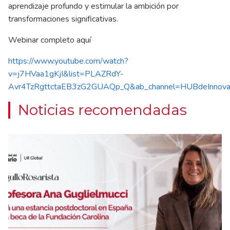
aprendizaje profundo y estimular la ambición por
transformaciones significativas.
Webinar completo aquí
https://www.youtube.com/watch?
v=j7HVaa1gKjI&list=PLAZRdY-
Avr4TzRgttctaEB3zG2GUAQp_Q&ab_channel=HUBdeInnova
Noticias recomendadas