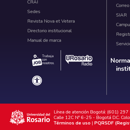
CRAI
Correo
Sedes
SIAR
Revista Nova et Vetera
Campus
Directorio institucional
Regist
Manual de marca
Servici
Trabaja
Norm
Normat
con
nosotros.
inst
Línea de atención Bogotá: (601) 29
Calle 12C Nº 6-25 - Bogotá D.C. Col
Términos de uso
|
PQRSDF (Registr