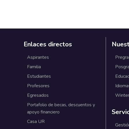
Enlaces directos
Nuest
Aspirantes
Pregr
Familia
Posgr
Estudiantes
Educac
Profesores
Idioma
Egresados
Winter
Portafolio de becas, descuentos y
Servi
apoyo financiero
Casa UR
Gestió