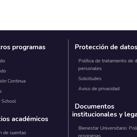
ros programas
Protección de dato
ado
Política de tratamiento de 
personales
ado
Solicitudes
ión Continua
Aviso de privacidad
s
 School
Documentos
institucionales y leg
cios académicos
Bienestar Universitario: Polí
n de cuentas
programas