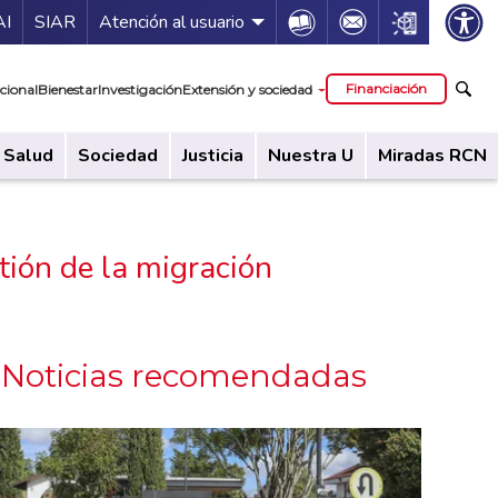
ía de servicios
Icon
Icon
Icon
AI
SIAR
Atención al usuario
cipal
Financiación
cional
Bienestar
Investigación
Extensión y sociedad
Salud
Sociedad
Justicia
Nuestra U
Miradas RCN
tión de la migración
Noticias recomendadas