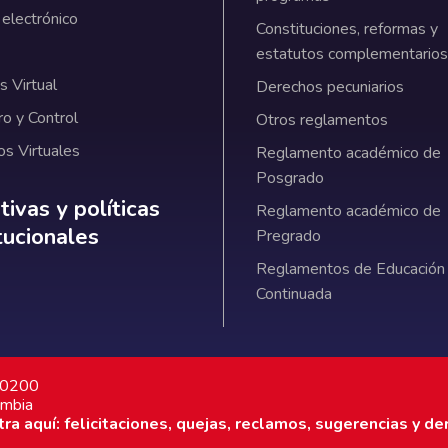
 electrónico
Constituciones, reformas y
estatutos complementarios
 Virtual
Derechos pecuniarios
ro y Control
Otros reglamentos
os Virtuales
Reglamento académico de
Posgrado
ativas y políticas institucionales
ivas y políticas
Reglamento académico de
itucionales
Pregrado
Reglamentos de Educación
Continuada
7 0200
ombia
a aquí: felicitaciones, quejas, reclamos, sugerencias y de