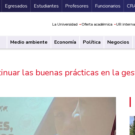
Secundario
Gu
Egresados
Estudiantes
Profesores
Funcionarios
CR
Navegación prin
La Universidad
Oferta académica
UR interna
Medio ambiente
Economía
Política
Negocios
nuar las buenas prácticas en la ges