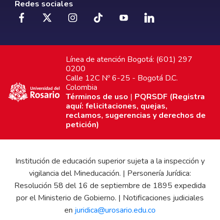
Redes sociales
Línea de atención Bogotá: (601) 297
0200
Calle 12C Nº 6-25 - Bogotá D.C.
Colombia
Términos de uso
|
PQRSDF (Registra
aquí: felicitaciones, quejas,
reclamos, sugerencias y derechos de
petición)
Institución de educación superior sujeta a la inspección y
vigilancia del Mineducación. | Personería Jurídica:
Resolución 58 del 16 de septiembre de 1895 expedida
por el Ministerio de Gobierno. | Notificaciones judiciales
en
juridica@urosario.edu.co